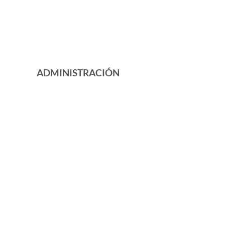
ADMINISTRACIÓN
Tienes una propiedad y quieres
arrendarla o ya esta arrendada, pero no
encuentras tiempo para gestionar las
necesidades del inmueble. Este servicio
puede ser el ideal para ti.
SOLICITA TU
ASESORÍA
GRATIS