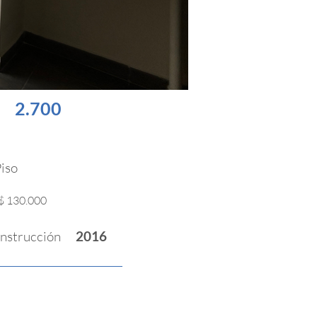
2.700
iso
$ 130.000
nstrucción
2016