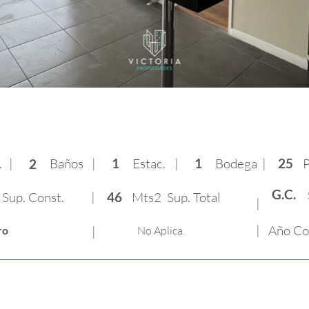
.
|
Baños
|
1
Estac.
|
1
Bodega
|
25
P
2
G.C.
Sup. Const.
|
46
Mts2 Sup. Total
|
|
Año Co
ro
|
No Aplica.