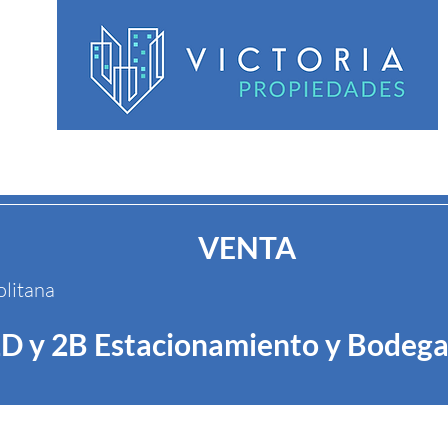
nicio
Servicios
Venta
Arriendo
Habitaciones
C
VENTA
olitana
2D y 2B Estacionamiento y Bodeg