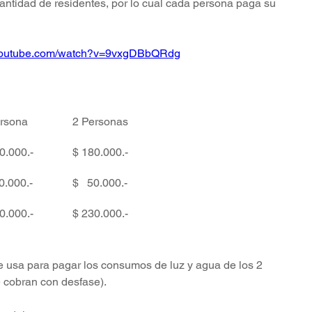
cantidad de residentes, por lo cual cada persona paga su 
.youtube.com/watch?v=9vxgDBbQRdg
rsona
2 Personas
0.000.- 
$ 180.000.- 
50.000.-
$   50.000.-
0.000.-
$ 230.000.-
e usa para pagar los consumos de luz y agua de los 2 
 cobran con desfase).