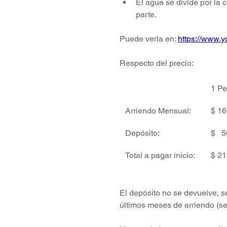
El agua se divide por la 
parte.
Puede verla en:
https://www
Respecto del precio:
1 Pe
Arriendo Mensual:
$ 16
⁠Depósito: 
$   
⁠Total a pagar inicio: 
$ 21
El depósito no se devuelve, s
últimos meses de arriendo (se