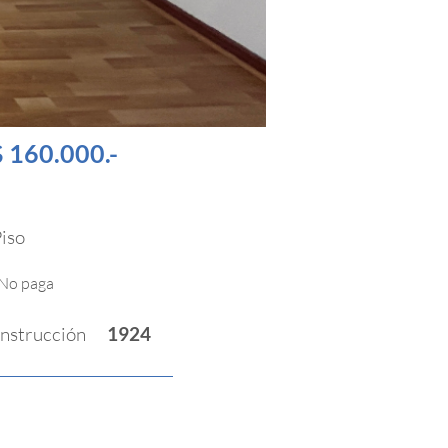
$ 160.000.-
iso
No paga
nstrucción
1924