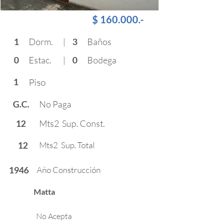
HABITACIÓN
$ 160.000.-
1
Dorm.
|
3
Baños
0
Estac.
|
0
Bodega
1
Piso
G.C.
No Paga
12
Mts2 Sup. Const.
12
Mts2 Sup. Total
1946
Año Construcción
Matta
No Acepta