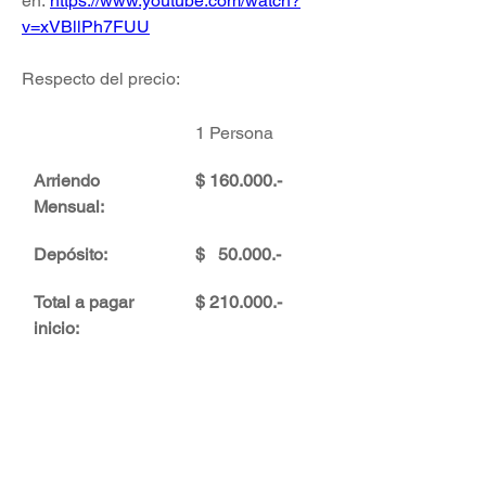
en:
https://www.youtube.com/watch?
v=xVBllPh7FUU
Respecto del precio:
1 Persona
2 Personas
Arriendo 
$ 160.000.- 
$ 180.000.- 
Mensual:
⁠Depósito: 
$   50.000.-
$   50.000.-
⁠Total a pagar 
$ 210.000.-
$ 230.000.-
inicio: 
El depósito no se devuelve, se usa 
para pagar los consumos de luz y 
agua de los 2 últimos meses de 