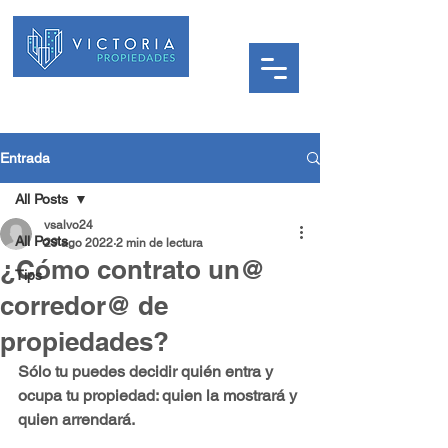
Entrada
All Posts
vsalvo24
All Posts
29 ago 2022
2 min de lectura
¿Cómo contrato un@
Tips
corredor@ de
propiedades?
Sólo tu puedes decidir quién entra y 
ocupa tu propiedad: quien la mostrará y 
quien arrendará.